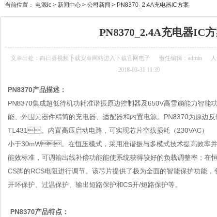
当前位置：
电源ic
>
新闻中心
>
公司新闻
>
PN8370_2.4A充电器IC方案
PN8370_2.4A充电器IC
文章出处：
向日葵视频下载安卓网站进入下载官网电子
责任编辑：admin
人气
2018-03-31 11:39
PN8370
产品描述：
PN8370集成超低待机功耗准谐振原边控制器及650V高雪崩能力智能
能、外围元器件精简的充电器、适配器和内置电源。PN8370为原边
TL431。内置高压启动电路，可实现芯片空载损耗（230VAC）
小于30mW。在恒压模式，采用准谐振与多模式技术提高效率并
能效标准，可调输出线补偿功能能使系统获得较好的负载调整率；在恒
CS脚的RCS电阻进行调节。该芯片提供了极为全面的智能保护功能，包含
开环保护、过温保护、输出短路保护和CS开/短路保护等。
PN8370
产品特点：