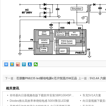
下一篇：
芯朋微PN8235 led驱动电源ic芯片恒流25W正品
上一篇：
5V2.4A 
现货
相关资讯
肖特基向日葵视频色版下载软件安装SBR10045P5 可替代SBR10U45SP5
车充5V1A方案
Diodes推出高效率单绕组电感 500V降压LED驱