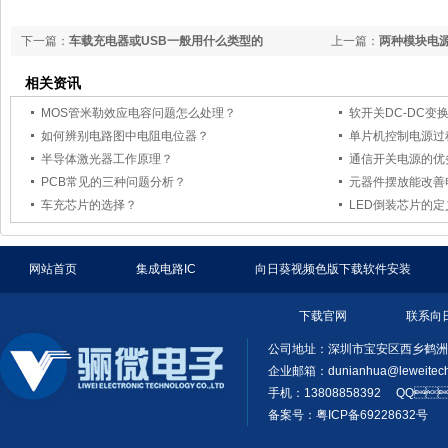
下一篇：
车载充电器或USB一般用什么类型的
上一篇：
两种模块电源并
IC？
相关资讯
MOS管米勒效应电容问题怎么处理？
软开关DC-DC变换
如何辨别电路图中电阻电位器？
单片机控制电源过
半导体激光器工作原理？
通信开关电源的优劣
PCB常见的三种问题分析？
元器件摆放能改善电路
车充芯片的选择？
LED倒装芯片的定
网站首页
集成电路IC
向日葵视频色版下载软件安装
下载官网
联系向
公司地址：深圳市宝安区西乡鹤洲
企业邮箱：
dunianhua@leweitec
手机：13808858392 QQ
备案号：粤ICP备69228632号