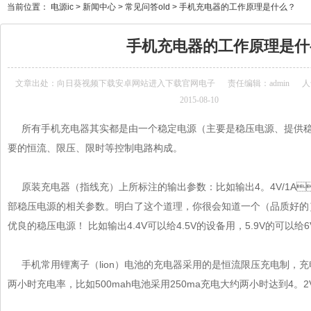
当前位置：
电源ic
>
新闻中心
>
常见问答old
>
手机充电器的工作原理是什么？
手机充电器的工作原理是什么
文章出处：
向日葵视频下载安卓网站进入下载官网电子
责任编辑：admin
人气
2015-08-10
所有手机充电器其实都是由一个稳定电源（主要是稳压电源、提
要的恒流、限压、限时等控制电路构成。
原装充电器（指线充）上所标注的输出参数：比如输出4。4V/1A
部稳压电源的相关参数。明白了这个道理，你很会知道一个（品质好的
优良的稳压电源！ 比如输出4.4V可以给4.5V的设备用，5.9V的可
手机常用锂离子（lion）电池的充电器采用的是恒流限压充电制，充
两小时充电率，比如500mah电池采用250ma充电大约两小时达到4。