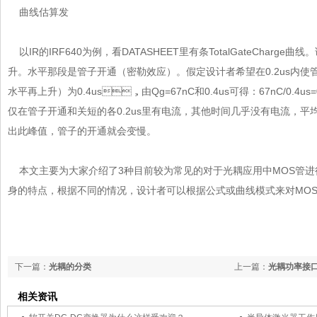
曲线估算发
以IR的IRF640为例，看DATASHEET里有条TotalGateCharg
升。水平那段是管子开通（密勒效应）。假定设计者希望在0.2us内使
水平再上升）为0.4us，由Qg=67nC和0.4us可得：67nC/0.4us
仅在管子开通和关短的各0.2us里有电流，其他时间几乎没有电流，平
出此峰值，管子的开通就会变慢。
本文主要为大家介绍了3种目前较为常见的对于光耦应用中MOS管进行估
身的特点，根据不同的情况，设计者可以根据公式或曲线模式来对MOS管的
下一篇：
光耦的分类
上一篇：
光耦功率接
相关资讯