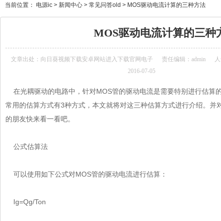
当前位置：
电源ic
>
新闻中心
>
常见问答old
>
MOS驱动电流计算的三种方法
MOS驱动电流计算的三种
文章出处：
向日葵视频下载安卓网站进入下载官网电子
责任编辑：admin
人
2016-07-05
在光耦驱动的电路中，针对
MOS管
的驱动电流是需要特别进行估算的
常用的估算方式有3种方式，本文就将对这三种估算方式进行介绍。并对每
的朋友快来看一看吧。
公式估算法
可以使用如下公式对MOS管的驱动电流进行估算：
Ig=Qg/Ton