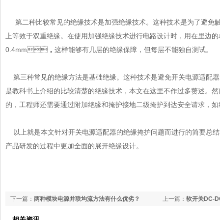
第二种比较常见的绝缘技术是加强绝缘技术。这种技术是为了避免触
上等效于双重绝缘。在使用加强绝缘技术进行电路设计时，用在里
0.4mm，这样能够有几层的绝缘保障，但每层不能独自测试。
第三种常见的绝缘方法是基础绝缘。这种技术是避免
开关电源
适配器
是教科书上介绍的比较清楚的绝缘技术，本文在这里不作过多赘述。然
的，工程师还需要通过附加绝缘和掩护接地二级掩护到达安全请求，如
以上就是本文针对
开关电源
适配器的绝缘掩护问题而进行的简要总结和
产品研发的过程中更加全面的展开绝缘设计。
下一篇：
两种模块电源并联均流方法有什么优劣？
上一篇：
软开关DC-
相关资讯