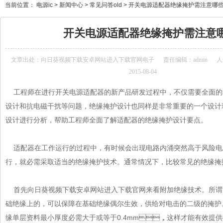
当前位置：
电源ic
>
新闻中心
>
常见问答old
>
开关电源适配器绝缘掩护需注意哪些问题
开关电源适配器绝缘掩护需注意哪些
文章出处：
向日葵视频下载安卓网站进入下载官网电子
责任编辑：admin
人气
2015-08-04
工程师在进行开关电源适配器的新产品研发过程中，不仅需要全面的考虑到
设计和抗电磁干扰等问题，绝缘掩护设计也同样是非常重要的一个设计环节
设计进行分析，帮助工程师全面了解适配器的绝缘掩护设计要点。
适配器在工作运行的过程中，有时候会出现电路内涌突然高于风险电
行，就必需采取适当的绝缘掩护技术。通常情况下，比较常见的绝
首先向日葵视频下载安卓网站进入下载官网来看附加绝缘技术。所谓
础绝缘上的，可以保障在基础绝缘偶尔生效，供给对电击的二级的掩护
缘单层资料最小厚度必需大于或等于0.4mm，这样才能有效提供掩护保