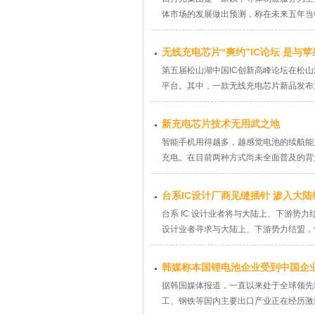
体市场的发展做出预测，称在未来五年当中
无线充电芯片“爽约”IC论坛 是与
第五届松山湖中国IC创新高峰论坛在松山湖
平台。其中，一款无线充电芯片新品
新充电芯片技术无用武之地
智能手机用得越多，越感觉电池的续
充电。在目前两种方式尚未全面普及的背景下
台系IC设计厂商见缝插针 渗入大
台系 IC 设计业者将与大陆上、下游势力
设计业者寻求与大陆上、下游势力结盟，争
韩媒称本国锂电池企业受到中国企
据韩国媒体报道，一直以来处于全球领先地
工、钢铁等国内主要出口产业正在经历激烈的