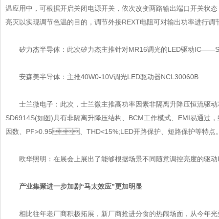
温应用中，可根据开启关闭电源开关，依次改变两路输出端口开关状态
亮灭以实现调节色温的目的，调节外接REXT电阻可对输出功率进行调节
矽力杰半导体：此次矽力杰主推针对MR16调光的LED驱动IC——SY8
安森美半导体：主推40W0-10V调光LED驱动器NCL30060B
士兰微电子：此次，士兰微主推高功率因素非隔离升降压恒流驱动芯片系
SD6914S(如图)具有非隔离升降压结构、BCM工作模式、EMI易通过
因数、PF>0.95、THD<15%;LED开路保护、短路保护等特点
欧华照明：在展会上展出了能够根据场景不同随意调控亮度的驱动IC，
产业集聚进一步加剧“马太效应”更加明显
相比往年老厂商积极拓展，新厂商抢进分食的热闹场面，从今年光亚展