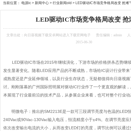
当前位置：
电源ic
>
新闻中心
>
行业新闻old
>
LED驱动IC市场竞争格局改变 抢滩“
LED驱动IC市场竞争格局改变 抢
文章出处：
向日葵视频下载安卓网站进入下载官网电子
责任编辑：admin
人气
2015-06-30
LED驱动IC
市场在2015年继续演化，下游市场的价格拼杀态势继续传导
发生显著变化。随着LED应用产品的不断成熟，市场给IC设计行业带
成熟度还是产业延伸领域，以及行业生存状态，无疑都值得向日葵
讨。刚刚落幕的广州国际照明展对驱动IC行业作了一个更直观的解读，
本展现了行业最前沿的技术产品，从参展企业来看，也可对整个行业动
明微电子：推出的SM2213E是一款可三段调节亮度与色温的LED恒流驱动
240Vac或90Vac-130Vac输入电压，恒流精度小于±4%。在调节亮
依次改变输出电流的大小，从而改变LED灯的亮度，调节比例可以通