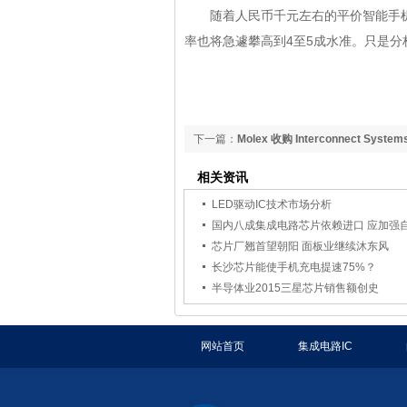
随着人民币千元左右的平价智能手机纷纷导
率也将急遽攀高到4至5成水准。只是分析师
下一篇：
Molex 收购 Interconnect Systems,
相关资讯
LED驱动IC技术市场分析
国内八成集成电路芯片依赖进口 应加强
芯片厂翘首望朝阳 面板业继续沐东风
长沙芯片能使手机充电提速75%？
半导体业2015三星芯片销售额创史
网站首页
集成电路IC