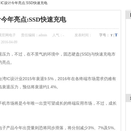
>
IC设计今年亮点:SSD快速充电
计今年亮点:SSD快速充电
T
载官网电子
责任编辑：admin
人气：
-
发表时间：
字号：
|
T
2016-04-09
，不过，在不景气的环境中，固态硬盘(SSD)与快速充电市
点。
IC设计业2015年衰退9.5%，2016年在各终端市场需求仍难有
压力，预估将衰退约1.4%。
场将是今年唯一出货可望成长的终端应用市场，不过，成长
今年出货量则恐将同步滑落，将分别减少3%、7%及5%。