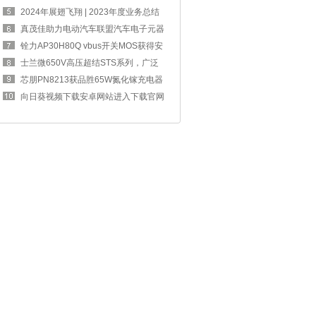
方案，完
2024年展翅飞翔 | 2023年度业务总结
交流大
真茂佳助力电动汽车联盟汽车电子元器
件工作
铨力AP30H80Q vbus开关MOS获得安
克67W 2C1A
士兰微650V高压超结STS系列，广泛
应用于消
芯朋PN8213获品胜65W氮化镓充电器
采用，可
向日葵视频下载安卓网站进入下载官网
电子参加生命应急“救”在身边，急救技