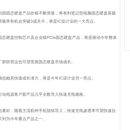
因固态硬盘产品价格不断滑落，将有利笔记型电脑固态硬盘搭载
搭载率有机会突破3成关卡，将是IC设计业的一大亮点。
态硬盘控制芯片及企业级PCIe固态硬盘产品，将是驱动今年整体
厂群联营运也可望受惠固态硬盘市场成长。
场也颇具快速成长潜力，将是今年IC设计业另一亮点。
动电源客户新产品几乎全数导入快速充电规格。
，随着主流机种手机陆续导入，快速充电渗透率可望快速拉
芯片列为今年重点产品之一。