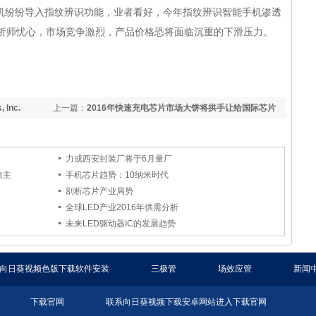
入指纹辨识功能，业者看好，今年指纹辨识智能手机渗透
忧心，市场竞争激烈，产品价格恐将面临沉重的下滑压力。
 Inc.
上一篇：
2016年快速充电芯片市场大饼将拱手让给国际芯片
供应商
力成西安封装厂将于6月量厂
自主
手机芯片趋势：10纳米时代
剖析芯片产业局势
全球LED产业2016年供需分析
未来LED驱动器IC的发展趋势
向日葵视频色版下载软件安装
三极管
场效应管
新闻
下载官网
联系向日葵视频下载安卓网站进入下载官网