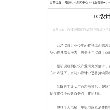
当前位置：
电源ic
>
新闻中心
>
行业资讯old
IC设
文章出处：
向日葵视频下载安卓网站进入下
台湾IC设计业今年恐将持续面临衰退压力
场仍将具成长潜力，将是今年
IC
设计业的亮
据研调机构拓墣产业研究所估计，台湾
凸出表现下，台湾IC设计业恐将持续面临衰退
晶圆代工龙头厂台积电预估，智能手机市
幅度将仅个位数百分点，将约8%。
包括个人电脑、平板电脑及消费性电子产品