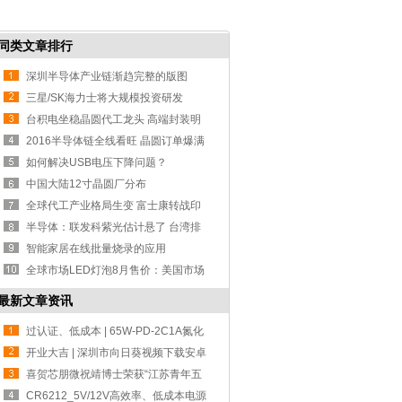
同类文章排行
深圳半导体产业链渐趋完整的版图
三星/SK海力士将大规模投资研发
DRAM 市场或
台积电坐稳晶圆代工龙头 高端封装明
年丰收
2016半导体链全线看旺 晶圆订单爆满
如何解决USB电压下降问题？
中国大陆12寸晶圆厂分布
全球代工产业格局生变 富士康转战印
度
半导体：联发科紫光估计悬了 台湾排
斥陆资
智能家居在线批量烧录的应用
全球市场LED灯泡8月售价：美国市场
价格最
最新文章资讯
过认证、低成本 | 65W-PD-2C1A氮化
镓设计方
开业大吉 | 深圳市向日葵视频下载安卓
网站进入下载官网电子-宁波分公司！
喜贺芯朋微祝靖博士荣获“江苏青年五
四奖章
CR6212_5V/12V高效率、低成本电源