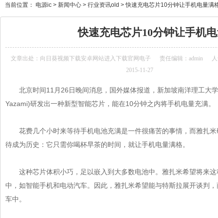
当前位置：
电源ic
>
新闻中心
>
行业资讯old
>
快速充电芯片10分钟让手机电量满
快速充电芯片10分钟让手机
文章出处：
向日葵视频下载安卓网站进入下载官网电子
责任编辑：admin
人
2015-11-27
北京时间11月26日晚间消息，国外媒体报道，新加坡南洋理工大学教
Yazami)研发出一种新型智能
芯片
，能在10分钟之内将手机电量充满。
花费几个小时来等待手机电池充满是一件很痛苦的事情，而雅扎
待成为历史：它只需你喝杯早茶的时间，就让手机电量满格。
这种芯片体积小巧，足以嵌入到大多数电池中。雅扎米希望将
中，如智能手机和电动汽车。因此，雅扎米希望能与特斯拉展开谈判
车中。