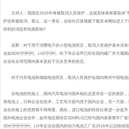
主持人：我国在2016年将被取消入世保护，这就意味着将要取得“市
护也将被取消。那么，这一变化，会给向日葵视频下载安卓网站
些利好消息和负面影响?
吴辉：对于用于消费电子的小型电池而言，取消入世保护基本没有
业如SDI、LG、松下等企业早已经在国内建厂并大规模的
企业在全球范围内基本是处于完全竞争的状态。
对于汽车电池和储能电池而言，取消入世保护短期内将对中国电池产业和
在电池的性能上，国内汽车电池与国外相比还是存在一定的差距
系电池上，日韩企业在技术、工艺等方面均优于国内企业，另一方面
业在价格上的优势将不再明显。因此，进口电池的性价比将进一步提
国外电池企业合作，如市场近期传言SDI和LG已经与国内多家整车厂签订了
SDI、LG等企业在国内的动力电池工厂在2016年以后陆续投产