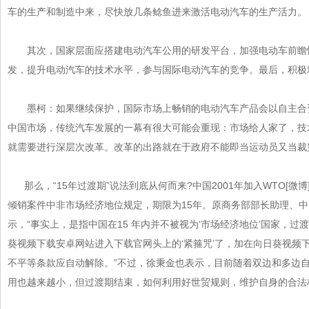
车的生产和制造中来，尽快放几条鲶鱼进来激活电动汽车的生产活力。
其次，国家层面应搭建电动汽车公用的研发平台，加强电动车前瞻
发，提升电动汽车的技术水平，参与国际电动汽车的竞争。最后，
墨柯：如果继续保护，国际市场上畅销的电动汽车产品会以自
中国市场，传统汽车发展的一幕有很大可能会重现：市场给人家了，技术没
就需要进行深层次改革。改革的出路就在于政府不能即当运动员又当裁判员
那么，“15年过渡期”说法到底从何而来?中国2001年加入WTO[微
倾销案件中非市场经济地位规定，期限为15年。原商务部部长助理
示，“事实上，是指中国在15 年内并不被视为‘市场经济地位’国家
葵视频下载安卓网站进入下载官网头上的‘紧箍咒’了，加在向日葵
不平等条款应自动解除。”不过，徐秉金也表示，目前随着双边和多边
用也越来越小，但过渡期结束，如何利用好世贸规则，维护自身的合法