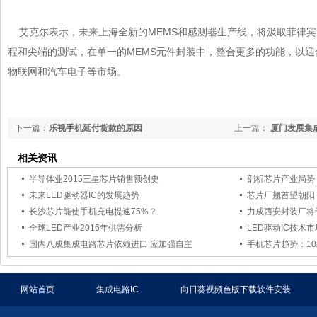
艾克尔表示，未来上海全新的MEMS和感测器生产线，将汲取菲律
程和尖端的测试，在单一的MEMS元件封装中，整合更多的功能，以
物联网和汽车电子等市场。
下一篇：
乐视手机延付货款的原因
上一篇：
厦门发展集
相关资讯
半导体业2015三星芯片销售额创史
剖析芯片产业局势
未来LED驱动器IC的发展趋势
芯片厂翘首望朝阳
长沙芯片能使手机充电提速75%？
力成西安封装厂将
全球LED产业2016年供需分析
LED驱动IC技术
国内八成集成电路芯片依赖进口 应加强自主
手机芯片趋势：
网站首页
集成电路IC
向日葵视频色版下载软件安装