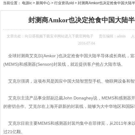
当前位置：
电源ic
>
新闻中心
>
行业资讯old
>
封测商Amkor也决定抢食中国大陆
封测商Amkor也决定抢食中国大陆
文章出处：
向日葵视频下载安卓网站进入下载官网电子
责任编辑：admin
人气
2016-07-04
全球封测商艾克尔(Amkor )也决定抢食中国大陆
半导体
成长商机
(MEMS)和感测器(Senson)封装线，就近提供客户抢占大陆市场。
艾克尔强调，这项布局是因应中国大陆智慧型手机、物联网设备和智
艾克尔主流产品事业部副总裁John Donaghey说，MEMS和
的密切合作。艾克尔在上海开辟新的封装线，能够为大中华地区和国际
艾克尔目前主要MEMS和感测器封装均集中在菲律宾，从2011年来以来
过21亿颗。