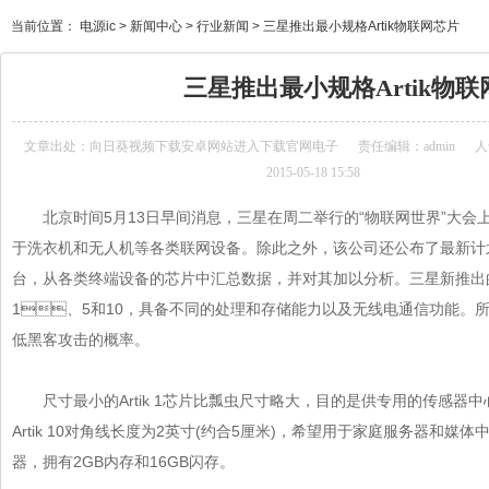
当前位置：
电源ic
>
新闻中心
>
行业新闻
>
三星推出最小规格Artik物联网芯片
三星推出最小规格Artik物
文章出处：
向日葵视频下载安卓网站进入下载官网电子
责任编辑：admin
人气
2015-05-18 15:58
北京时间5月13日早间消息，三星在周二举行的“物联网世界”大
于洗衣机和无人机等各类联网设备。除此之外，该公司还公布了最新计
台，从各类终端设备的芯片中汇总数据，并对其加以分析。三星新推出的
1、5和10，具备不同的处理和存储能力以及无线电通信功能
低黑客攻击的概率。
尺寸最小的Artik 1芯片比瓢虫尺寸略大，目的是供专用的传感器中心
Artik 10对角线长度为2英寸(约合5厘米)，希望用于家庭服务器和媒体中心
器，拥有2GB内存和16GB闪存。