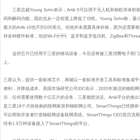
三星总裁Young Sohn表示，Artik 5可以用于无人机和相机等体
码和解码功能，因此也从一定程度上降低了功耗。Young Sohn称，最小的
最大的Artik 10也不到100美元。但他并未透露具体价格，因为还
持多种硬件标准，包括Wi-Fi、蓝牙和蓝牙低功耗、ZigBee和Thr
这些芯片已经用于三星的移动设备，今后还将被三星消费电子部
上。
三星认为，提供一套标准芯片，再辅以一套标准开发工具和标准集成平台
便利，并降低成本。美国市场研究公司IDC表示，2020年激活的物联网
示，任何需要使用数十亿芯片的业务，三星都想涉足。Artik平台的推出
是三星18个月前收购的联网家居和物联网公司。SmartThings已经
可以帮助开发者打造物联网设备联网系统。SmartThings CEO亚历克斯·霍金森(A
经有1.9万种设备接入了SmartThings的平台。