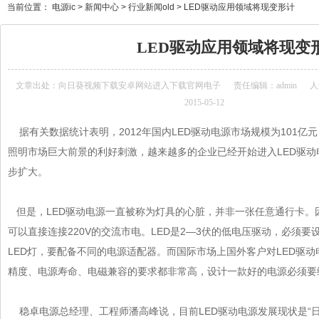
当前位置：
电源ic
>
新闻中心
>
行业新闻old
>
LED驱动应用领域将现变形计
LED驱动应用领域将现变
文章出处：
向日葵视频下载安卓网站进入下载官网电子
责任编辑：admin
人
2015-05-12
据有关数据统计表明，2012年国内
LED驱动电源
市场规模为101亿元
照明市场巨大前景的利好刺激，越来越多的企业已经开始进入LED驱动
步扩大。
但是，LED驱动电源一直被称为灯具的心脏，并非一张任意通行卡
可以直接连接220V的交流市电。LED是2—3伏的低电压驱动，必须要设
LED灯，要配备不同的电源适配器。而国际市场上国外客户对LED驱动电
精度、电源寿命、电磁兼容的要求都非常高，设计一款好的电源必须要综
稳卓电源总经理、工程师潘高峰说，目前LED驱动电源发展现状是“日新月