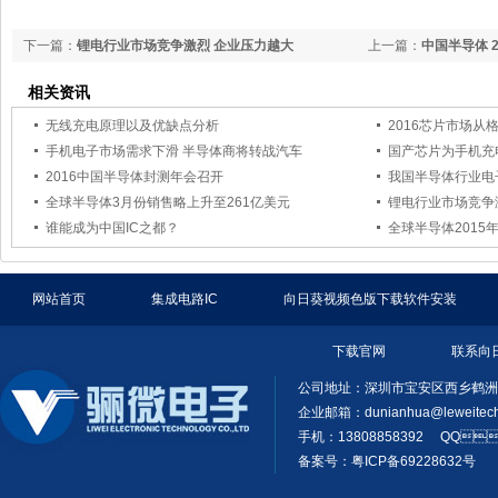
下一篇：
锂电行业市场竞争激烈 企业压力越大
上一篇：
中国半导体 
相关资讯
无线充电原理以及优缺点分析
2016芯片市场从格局
手机电子市场需求下滑 半导体商将转战汽车
国产芯片为手机充
2016中国半导体封测年会召开
我国半导体行业电
全球半导体3月份销售略上升至261亿美元
锂电行业市场竞争
谁能成为中国IC之都？
全球半导体2015年
网站首页
集成电路IC
向日葵视频色版下载软件安装
下载官网
联系向
公司地址：深圳市宝安区西乡鹤
企业邮箱：
dunianhua@leweitec
手机：13808858392 QQ
备案号：粤ICP备69228632号