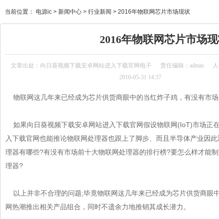
当前位置：
电源ic
>
新闻中心
>
行业新闻
>
2016年物联网芯片市场现状
2016年物联网芯片市场
文章出处：
向日葵视频下载安卓网站进入下载官网电子
责任编辑：admin
人气
2016-05-31 14:37
物联网这几年来已经成为
芯片
供货商眼中的当红炸子鸡，有没有
如果向日葵视频下载安卓网站进入下载官网假设物联网(IoT)市场正在起
入下载官网也能推论物联网处理器也跟上了脚步、而且半导体产业因
理器有哪些?有没有市场前十大物联网处理器的排行榜?要怎么样才能
理器?
以上并非不合理的问题;毕竟物联网这几年来已经成为芯片供货商眼中的
网热潮推出相关产品组合，同时不遗余力地推销其成长潜力。