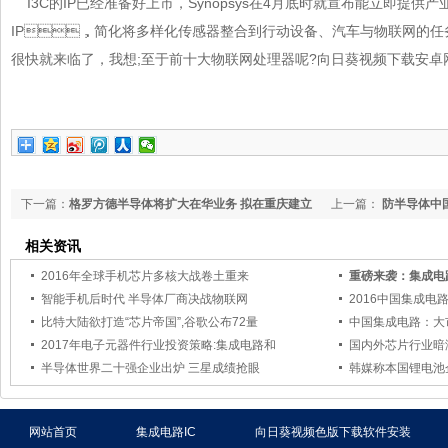
I3C的IP已经准备好上市，Synopsys在4月底时就宣布能立即提供产业
IP，简化将多样化传感器整合到行动设备、汽车与物联网的任务
很快就来临了，我想;至于前十大物联网处理器呢?向日葵视频下载安
下一篇：
格罗方德半导体将扩大在华业务 拟在重庆建立
上一篇：
防半导体中国
300毫米晶圆厂
相关资讯
2016年全球手机芯片多核大战卷土重来
重磅来袭：
智能手机后时代 半导体厂商决战物联网
2016中国集成电
比特大陆欲打造“芯片帝国”,谷歌公布72量
中国集成电路：
2017年电子元器件行业投资策略:集成电路和
国内外芯片行业暗潮
半导体世界二十强企业出炉 三星成绩抢眼
韩媒称本国锂电池
网站首页
集成电路IC
向日葵视频色版下载软件安装