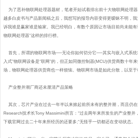
为了恶补物联网处理器题材，笔者开始试着排出前十大物联网处理器的名
越多白皮书与产品新闻稿之后，我想写的报导内容变得更暧昧不明
诉我谁是赢家谁是输家。我已经明白，有数个原因让市场目前尚未能有
物联网处理器”这样的排行榜。
首先，所谓的物联网市场──无论你如何切分它──其实与嵌入式系统市场
入式”物联网设备是“联网”的，但正如同微控制器(MCU)供货商数
场，物联网处理器供货商也一样烦恼。物联网市场是如此分散，以至于很
产业整并潮厂商还未厘清产品策略
其次，芯片产业在过去一年半以来掀起前所未有的整并潮，而且仍在持续
Research技术长Tony Massimini所言：“过去两年来所发生的产业整
下载官网过去二十年来所经历的还要多;”无怪乎一切都还在变动状态。