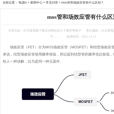
当前位置：
电源ic
>
新闻中心
>
常见问答
>
mos管和场效应管有什么区别？
mos管和场效应管有什么区别
文章出处：
向日葵视频下载安卓网站进入下载官网电子
责任编辑：向日
气：
-
发表时间：2022-12-13
场效应管（FET）分为MOS场效应管（MOSFET）和结型场效应管（JF
来说，结型场效应管使用频率很低，所以提到结型管的频率也比较低
给人一种误解，以为是同一种元器件。